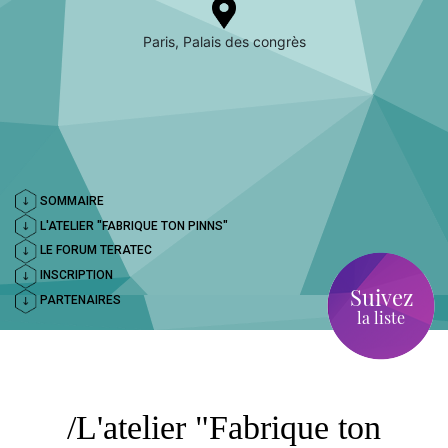
Paris, Palais des congrès
SOMMAIRE
L'ATELIER "FABRIQUE TON PINNS"
LE FORUM TERATEC
INSCRIPTION
Suivez
PARTENAIRES
la liste
L'atelier "Fabrique ton