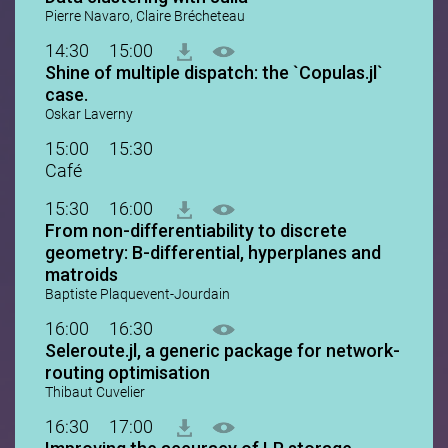
Pierre Navaro, Claire Brécheteau
14:30
15:00
Shine of multiple dispatch: the `Copulas.jl`
case.
Oskar Laverny
15:00
15:30
Café
15:30
16:00
From non-differentiability to discrete
geometry: B-differential, hyperplanes and
matroids
Baptiste Plaquevent-Jourdain
16:00
16:30
Seleroute.jl, a generic package for network-
routing optimisation
Thibaut Cuvelier
16:30
17:00