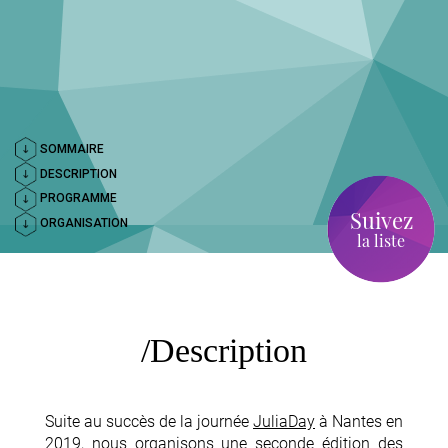
SOMMAIRE
DESCRIPTION
PROGRAMME
Suivez
ORGANISATION
la liste
Description
Suite au succès de la journée
JuliaDay
à Nantes en
2019, nous organisons une seconde édition des