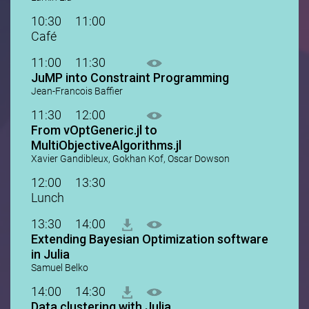
10:30
11:00
Café
11:00
11:30
JuMP into Constraint Programming
Jean-Francois Baffier
11:30
12:00
From vOptGeneric.jl to
MultiObjectiveAlgorithms.jl
Xavier Gandibleux, Gokhan Kof, Oscar Dowson
12:00
13:30
Lunch
13:30
14:00
Extending Bayesian Optimization software
in Julia
Samuel Belko
14:00
14:30
Data clustering with Julia