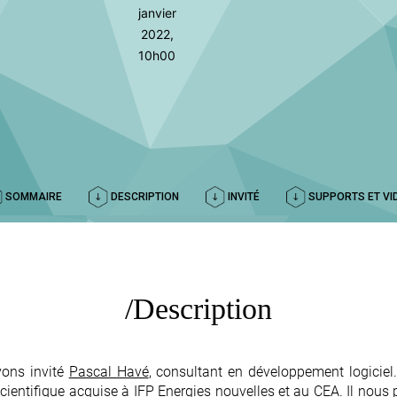
janvier
2022,
10h00
SOMMAIRE
DESCRIPTION
INVITÉ
SUPPORTS ET VI
Description
vons invité
Pascal Havé
, consultant en développement logicie
cientifique acquise à IFP Energies nouvelles et au CEA. Il nous 