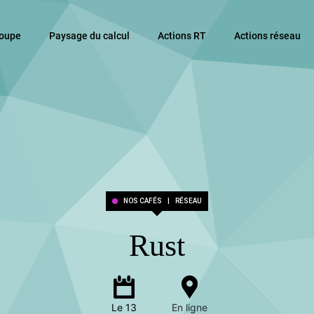
roupe
Paysage du calcul
Actions RT
Actions réseau
NOS CAFÉS
|
RÉSEAU
Rust
Le 13
En ligne